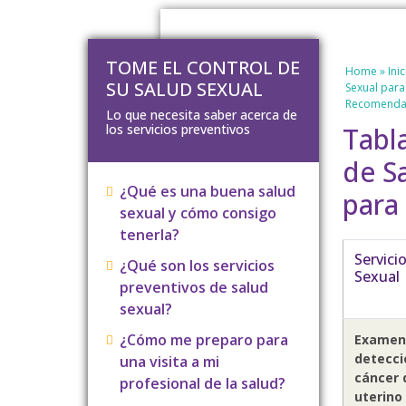
Skip
Skip
to
to
main
footer
TOME EL CONTROL DE
Home
»
Inic
content
SU SALUD SEXUAL
Sexual para
Recomendad
Lo que necesita saber acerca de
los servicios preventivos
Tabl
de S
¿Qué es una buena salud
para
sexual y cómo consigo
tenerla?
Servici
¿Qué son los servicios
Sexual
preventivos de salud
sexual?
¿Cómo me preparo para
Examen
detecci
una visita a mi
cáncer 
profesional de la salud?
uterino