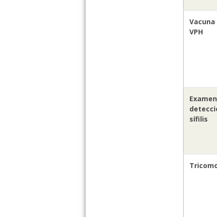
Vacuna 
VPH
Examen
detecci
sífilis
Tricom