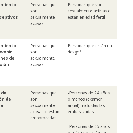
amiento
Personas que
Personas que son
son
sexualmente activas o
ceptivos
sexualmente
están en edad fértil
activas
amiento
Personas que
Personas que están en
evenir
son
riesgo*
ones de
sexualmente
sión
activas
 de
Personas que
-Personas de 24 años
ón de
son
o menos (examen
ea
sexualmente
anual), incluidas las
activas o están
embarazadas
embarazadas
-Personas de 25 años
o más que están en