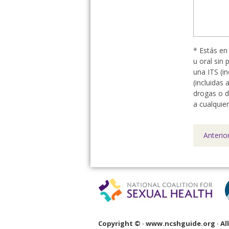
* Estás en 
u oral sin 
una ITS (i
(incluidas 
drogas o d
a cualquie
Anterio
Footer
Copyright ©
· www.ncshguide.org · Al