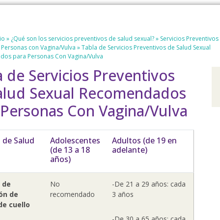
io
»
¿Qué son los servicios preventivos de salud sexual?
»
Servicios Preventivos
 Personas con Vagina/Vulva
»
Tabla de Servicios Preventivos de Salud Sexual
os para Personas Con Vagina/Vulva
a de Servicios Preventivos
alud Sexual Recomendados
 Personas Con Vagina/Vulva
o de Salud
Adolescentes
Adultos (de 19 en
(de 13 a 18
adelante)
años)
 de
No
-De 21 a 29 años: cada
ón de
recomendado
3 años
de cuello
-De 30 a 65 años: cada