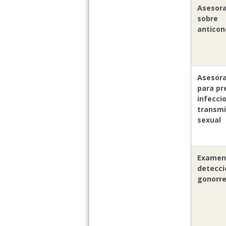
Asesor
sobre
anticon
Asesor
para pr
infecci
transmi
sexual
Examen
detecci
gonorr