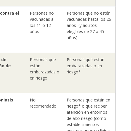
contra el
Personas no
Personas que no estén
vacunadas a
vacunadas hasta los 26
los 11 o 12
años (y adultos
años
elegibles de 27 a 45
años)
 de
Personas que
Personas que están
ón de
están
embarazadas o en
embarazadas o
riesgo*
en riesgo
oniasis
No
Personas que están en
recomendado
riesgo* o que reciben
atención en entornos
de alto riesgo (como
establecimientos
penitenciarios o clínicas