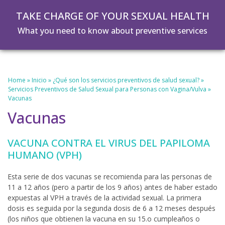
Skip
Skip
TAKE CHARGE OF YOUR SEXUAL HEALTH
to
to
main
footer
What you need to know about preventive services
content
Home
»
Inicio
»
¿Qué son los servicios preventivos de salud sexual?
»
Servicios Preventivos de Salud Sexual para Personas con Vagina/Vulva
»
Vacunas
Vacunas
VACUNA CONTRA EL VIRUS DEL PAPILOMA
HUMANO (VPH)
Esta serie de dos vacunas se recomienda para las personas de
11 a 12 años (pero a partir de los 9 años) antes de haber estado
expuestas al VPH a través de la actividad sexual. La primera
dosis es seguida por la segunda dosis de 6 a 12 meses después
(los niños que obtienen la vacuna en su 15.o cumpleaños o